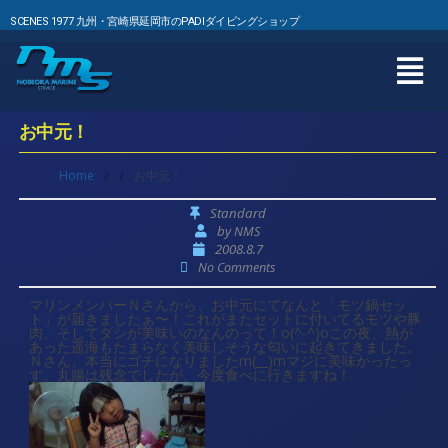
SCENES 1977 九州・宮崎県延岡市のPADIダイビングショップ
お中元！
Home
/
/
お中元！
Standard
by
NMS
2008.8.7
No Comments
マリンメンバーＮさんから、お中元にてなんと「モツ鍋セッ
ト」が届きましたぁ〜！これがまたセットに付いてるモツや豚
肉、そしてダシが美味いのなんのって！o(^-^)oこの夜、熱が
あった遥海もたまらなく美味しそうな匂いに起きてきました。
Ｎさん、本当にゴチになりましたm(__)mマジに美味かったっ
す。丸腸は残念でしたが、今度食べに行きますね！