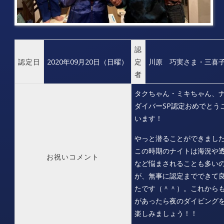
認
認定日
2020年09月20日（日曜）
定
川原 巧実さま・三喜
者
タクちゃん・ミキちゃん、
ダイバーSP認定おめでとう
います！
やっと潜ることができまし
この時期のナイトは海況や
お祝いコメント
など悩まされることも多い
が、無事に認定までできて
たです（＾＾）。これから
があったら夜のダイビング
楽しみましょう！！