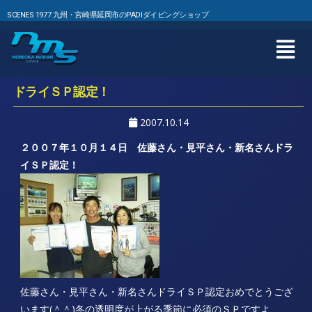
SCENES 1977 九州・宮崎県延岡市のPADIダイビングショップ
ドライＳＰ認定！
2007.10.14
２００７年１０月１４日 佐藤さん・見平さん・新名さんドラ
イＳＰ認定！
佐藤さん・見平さん・新名さんドライＳＰ認定おめでとうござ
います(＾＾)冬の透明度が上がる季節に必須のＳＰですよ